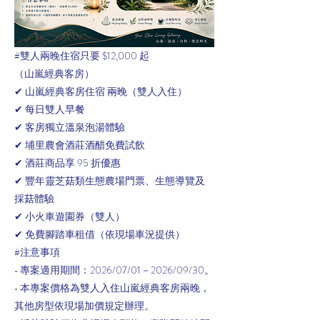
#雙人兩晚住宿只要 $12,000 起
（山嵐經典客房）
✔ 山嵐經典客房住宿 兩晚（雙人入住）
✔ 每日雙人早餐
✔ 客房獨立溫泉泡湯體驗
✔ 埔里農會酒莊酒醋免費試飲
✔ 酒莊商品享 95 折優惠
✔ 豐年靈芝菇類生態農場門票、生態導覽及
採菇體驗
✔ 小火車遊園券（雙人）
✔ 免費腳踏車租借（依現場車況提供）
#注意事項
• 專案適用期間：2026/07/01－2026/09/30。
• 本專案價格為雙人入住山嵐經典客房兩晚，
其他房型依現場加價規定辦理。