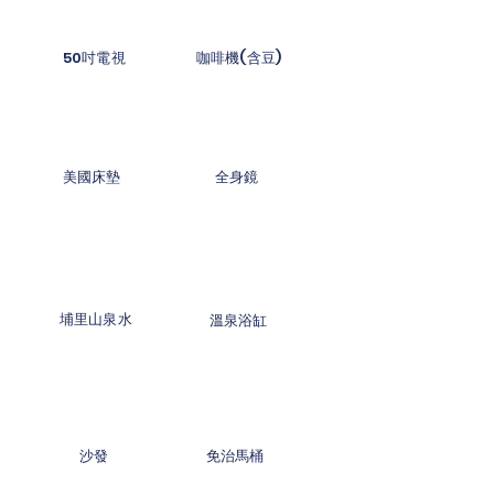
50吋電視
咖啡機(含豆)
美國床墊
​全身鏡
埔里山泉水
​溫泉浴缸
​沙發
免治馬桶