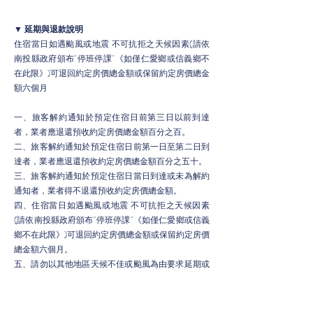
▼ 延期與退款說明​
住宿當日如遇颱風或地震 不可抗拒之天候因素(請依
南投縣政府頒布"停班停課"《如僅仁愛鄉或信義鄉不
在此限》)可退回約定房價總金額或保留約定房價總金
額六個月
一、旅客解約通知於預定住宿日前第三日以前到達
者，業者應退還預收約定房價總金額百分之百。
二、旅客解約通知於預定住宿日前第一日至第二日到
達者，業者應退還預收約定房價總金額百分之五十。
三、旅客解約通知於預定住宿日當日到達或未為解約
通知者，業者得不退還預收約定房價總金額。
四、住宿當日如遇颱風或地震 不可抗拒之天候因素
(請依南投縣政府頒布"停班停課"《如僅仁愛鄉或信義
鄉不在此限》)可退回約定房價總金額或保留約定房價
總金額六個月。
五、請勿以其他地區天候不佳或颱風為由要求延期或
取消，請於訂房前三思。
六、若訂購時即為不可更改取消退費的促銷房價，則
無免費取消期限；更改、取消均需收取全額房費。