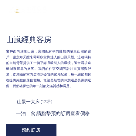
山嵐經典客房
窗戶面向埔里山嵐：房間配有朝向壯觀的埔里山脈的窗
戶，讓您每天醒來即可欣賞到迷人的山嵐景觀。這種獨特
的自然背景提供了一個平靜且吸引人的環境，適合尋求遠
離城市喧囂的旅客。​我們的住宿空間設計注重質感與舒
適，從精緻的室內裝潢到優質的家具配備，每一細節都旨
在提供絕佳的居住體驗。無論是短暫的休憩還是長期的逗
留，我們確保您的每一刻都充滿質感和滿足。
​山景一大床 (12坪)
一泊二食 請點擊預約訂房查看價格
預約訂房