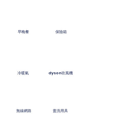
​早晚餐
保險箱
冷暖氣
dyson吹風機
無線網路
盥洗用具